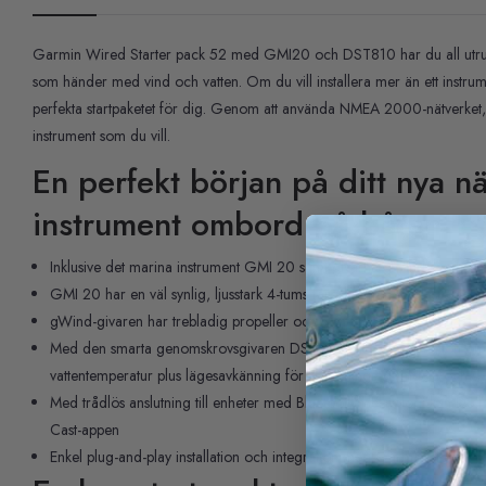
Garmin Wired Starter pack 52 med GMI20 och DST810 har du all utrust
som händer med vind och vatten. Om du vill installera mer än ett instrumen
perfekta startpaketet för dig. Genom att använda NMEA 2000-nätverket, 
instrument som du vill.
En perfekt början på ditt nya n
instrument ombord på båten
Inklusive det marina instrument GMI 20 samt givarna gWind™ och Ai
GMI 20 har en väl synlig, ljusstark 4-tums färgskärm med glaskantad 
gWind-givaren har trebladig propeller och twin-fin-design
Med den smarta genomskrovsgivaren DST810 får du information om v
vattentemperatur plus lägesavkänning för krängnings-/trimdata och st
®
Med trådlös anslutning till enheter med Bluetooth
-teknologi kan DST8
Cast-appen
Enkel plug-and-play installation och integration med Garmin plottra