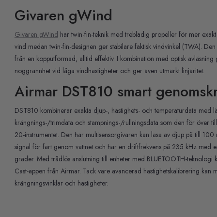
Givaren gWind
Givaren gWind
har twin-fin-teknik med trebladig propeller för mer exakt
vind medan twin-fin-designen ger stabilare faktisk vindvinkel (TWA). Den tr
från en kopputformad, alltid effektiv. I kombination med optisk avläsnin
noggrannhet vid låga vindhastigheter och ger även utmärkt linjäritet.
Airmar DST810 smart genomskr
DST810 kombinerar exakta djup-, hastighets- och temperaturdata med l
krängnings-/trimdata och stampnings-/rullningsdata som den för över
20-instrumentet. Den här multisensorgivaren kan läsa av djup på till 100
signal för fart genom vattnet och har en driftfrekvens på 235 kHz med e
grader. Med trådlös anslutning till enheter med BLUETOOTH-teknologi k
Cast-appen från Airmar. Tack vare avancerad hastighetskalibrering kan m
krängningsvinklar och hastigheter.