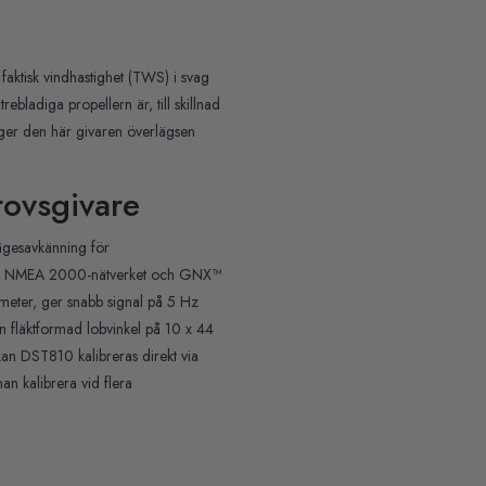
 faktisk vindhastighet (TWS) i svag
ebladiga propellern är, till skillnad
g ger den här givaren överlägsen
ovsgivare
ägesavkänning för
 till NMEA 2000-nätverket och GNX™
 meter, ger snabb signal på 5 Hz
n fläktformad lobvinkel på 10 x 44
an DST810 kalibreras direkt via
an kalibrera vid flera