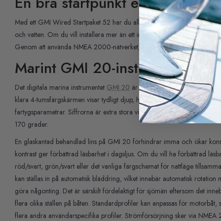
En bra startpunkt eller ett helt 
Med ett GMI Wired Startpaket 52 har du all utrustning du behöver för a
och vatten. Om du vill installera mer än ett instrument i ditt nätverk är det
Genom att använda NMEA 2000-nätverket, är det lätt att utöka med så m
Marint GMI 20-instrument
Det digitala marina instrumentet
GMI 20
är perfekt utformat för både mo
klara 4-tumsfärgskärmen visar tydligt djup, hastighet, vind och fler än 1
fartygsparametrar. Siffrorna är extra stora vilket gör dem lättlästa på hå
170 grader.
En glaskantad behandlad lins på GMI 20 förhindrar imma och ökar kons
kontrast ger förbättrad läsbarhet i dagsljus. Om du vill ha förbättrad läsb
röd/svart, grön/svart eller det vanliga färgschemat för nattläge tills
kan ställas in på automatisk bläddring, vilket innebär automatisk rotation
göra någonting. Det är särskilt fördelaktigt för sjömän eftersom det inne
flera olika ställen på båten. Standardprofiler kan anpassas för motorbåt, 
flera andra användarspecifika profiler. Strömförsörjning sker via NMEA 