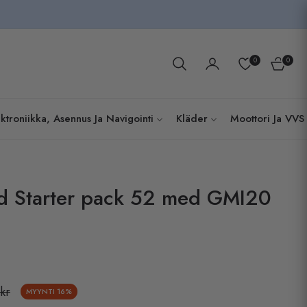
0
0
Kundva
ktroniikka, Asennus Ja Navigointi
Kläder
Moottori Ja VVS
d Starter pack 52 med GMI20
kr
MYYNTI
16%