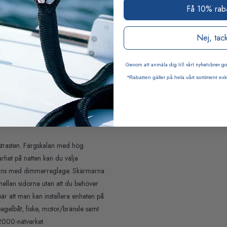
paket
Få 10% rab
tt veta vad som händer med vind
 här det perfekta startpaketet för dig.
Nej, tac
ånga instrument som du vill.
Genom att anmäla dig till vårt nyhetsbrev 
*Rabatten gäller på hela vårt sortiment exk
tor- och segelfartyg. Den stora,
00 olika marina och
ll och med en betraktningsvinkel på
trasten. Färgskalan med hög
arhet på natten kan du välja
ammans med dimmerreglage. Skärmarna
 mellan sidorna utan att du behöver
bär att man kan installera enheten på
segelbåt, fiske, motor/bränsle samt
2000-nätverket.