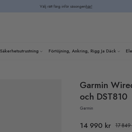
Välj rätt färg inför säsongen
här!
Säkerhetsutrustning
Förtöjning, Ankring, Rigg Ja Däck
Ele
Garmin Wire
och DST810
Garmin
14 990 kr
17 849 
Pris