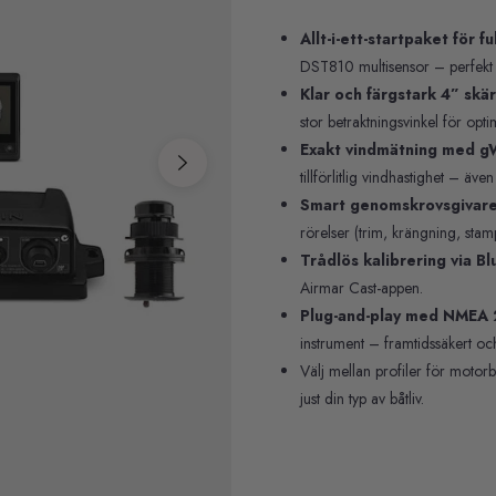
Allt-i-ett-startpaket för fu
DST810 multisensor – perfekt 
Klar och färgstark 4” skä
stor betraktningsvinkel för opti
Exakt vindmätning med 
tillförlitlig vindhastighet – äve
Smart genomskrovsgivare
rörelser (trim, krängning, sta
Trådlös kalibrering via B
Airmar Cast-appen.
Plug-and-play med NMEA
instrument – framtidssäkert och 
Välj mellan profiler för motorbå
just din typ av båtliv.