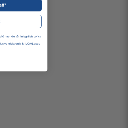
att*
k
godkänner du vår
integritetspolicy
lusive elektronik & ILCA/Laser.