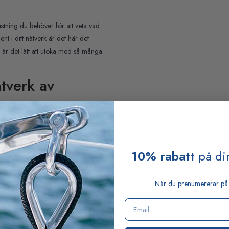
ning du behöver för att veta vad
t i ditt nätverk är det här det
är det lätt att utöka med så många
ätverk av
®
rmar
DST810
lins med antireflexbeläggning
10% rabatt
på din
attendjup, fart genom vattnet och
ampnings-/rullningsdata
När du prenumererar på 
10 kalibreras direkt via Airmar
Email
®
r via nätverket NMEA 2000