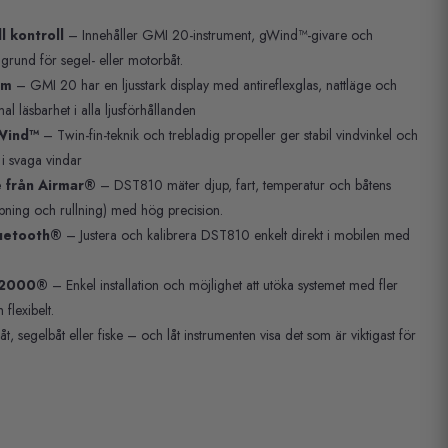
ll kontroll
– Innehåller GMI 20-instrument, gWind™-givare och
grund för segel- eller motorbåt.
rm
– GMI 20 har en ljusstark display med antireflexglas, nattläge och
mal läsbarhet i alla ljusförhållanden
gWind™
– Twin-fin-teknik och trebladig propeller ger stabil vindvinkel och
n i svaga vindar
 från Airmar®
– DST810 mäter djup, fart, temperatur och båtens
mpning och rullning) med hög precision.
luetooth®
– Justera och kalibrera DST810 enkelt direkt i mobilen med
 2000®
– Enkel installation och möjlighet att utöka systemet med fler
flexibelt.
t, segelbåt eller fiske – och låt instrumenten visa det som är viktigast för