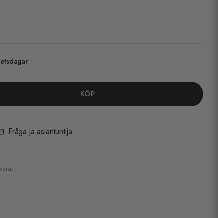
betsdagar
KÖP
Fråga ja asiantuntija
 vara.