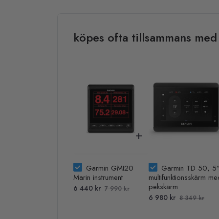
köpes ofta tillsammans med
Garmin GMI20
Garmin TD 50, 5
Marin instrument
multifunktionsskärm me
pekskärm
6 440 kr
7 990 kr
6 980 kr
8 349 kr