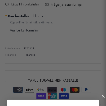
Fråga ja asiantuntija
Lägg till i önskelistan
Kan beställas till butik
Köp online för att säkra din vara.
Visa butiksinformation
Artikelnummer:
1270221
Tillgänglig:
Tillgänglig
TAKUU TURVALLINEN KASSALLE