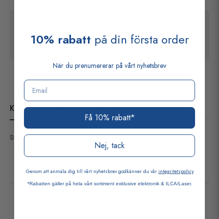
Frågor? Prata med Konrad eller någon av våra
produktexperter!
10% rabatt
på din första order
08-765 30 05
När du prenumererar på vårt nyhetsbrev
Email
KUVAUS
FRAKT OCH RETUR
Få 10% rabatt*
Stänktät hankontakt i polykarbonat med LED-indikator
Nej, tack
Genom att anmäla dig till vårt nyhetsbrev godkänner du vår
integritetspolicy
*Rabatten gäller på hela vårt sortiment exklusive elektronik & ILCA/Laser.