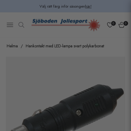
Välj rätt färg inför säsongen
här!
0
0
Navigation
Kundv
Helma
/
Hankontakt med LED-lampa svart polykarbonat