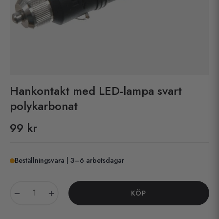
Hankontakt med LED-lampa svart
polykarbonat
99 kr
Pris
Beställningsvara | 3–6 arbetsdagar
−
+
KÖP