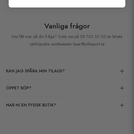
Vanliga frågor
Inte fått svar på din fråga? Soita oss på 08 765 30 05 tai lähetä
sähköpostia osoitteeseen laser@jollesport.se
KAN JAG SPÅRA MIN TILAUS?
ÖPPET KÖP?
HAR NI EN FYSISK BUTIK?