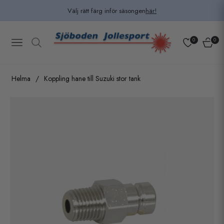
Välj rätt färg inför säsongen
här!
0
0
Navigation
Kundv
Helma
/
Koppling hane till Suzuki stor tank