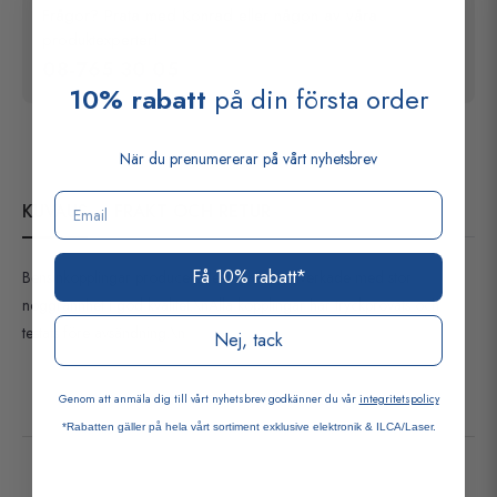
Frågor? Prata med Konrad eller någon av våra
produktexperter!
08-765 30 05
10% rabatt
på din första order
När du prenumererar på vårt nyhetsbrev
Email
KUVAUS
FRAKT OCH RETUR
Få 10% rabatt*
Bensinkopplingar producerade i Taiwan, tillverkade med stor
noggrannhet i god kvalitet.\nAlla kopplingar har tryckprovats och
testats före avsändning.\n
Nej, tack
Genom att anmäla dig till vårt nyhetsbrev godkänner du vår
integritetspolicy
*Rabatten gäller på hela vårt sortiment exklusive elektronik & ILCA/Laser.