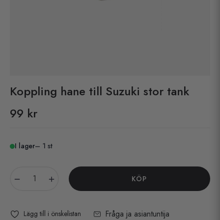
Koppling hane till Suzuki stor tank
99 kr
Pris
I lager
– 1 st
−
+
KÖP
Fråga ja asiantuntija
Lägg till i önskelistan