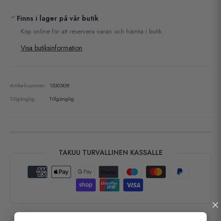
Finns i lager på vår butik
Köp online för att reservera varan och hämta i butik.
Visa butiksinformation
Artikelnummer:
1530508
Tillgänglig:
Tillgänglig
TAKUU TURVALLINEN KASSALLE