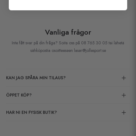
Vanliga frågor
Inte fått svar på din fråga? Soita oss på 08 765 30 05 tai lähetä
sähköpostia osoitteeseen laser@jollesport.se
KAN JAG SPÅRA MIN TILAUS?
ÖPPET KÖP?
HAR NI EN FYSISK BUTIK?