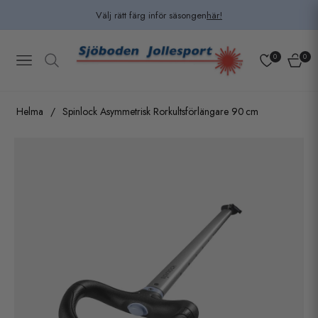
Välj rätt färg inför säsongen
här!
0
0
Navigation
Kundv
Helma
/
Spinlock Asymmetrisk Rorkultsförlängare 90 cm