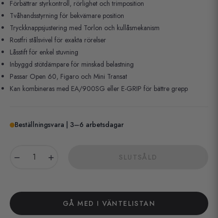
Förbättrar styrkontroll, rörlighet och trimposition
Tvåhandsstyrning för bekvämare position
Tryckknappsjustering med Torlon och kullåsmekanism
Rostfri stålsvivel för exakta rörelser
Låsstift för enkel stuvning
Inbyggd stötdämpare för minskad belastning
Passar Open 60, Figaro och Mini Transat
Kan kombineras med EA/900SG eller E-GRIP för bättre grepp
Beställningsvara | 3–6 arbetsdagar
−
+
SLUTSÅLD
GÅ MED I VÄNTELISTAN