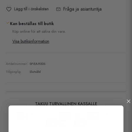
Fråga ja asiantuntija
Lägg till i önskelistan
Kan beställas till butik
Köp online för att säkra din vara.
Visa butiksinformation
Artikelnummer:
SP-EA-900S
Tillgänglig:
Slutsåld
TAKUU TURVALLINEN KASSALLE