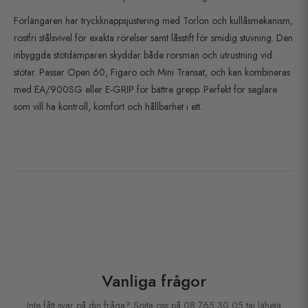
Förlängaren har tryckknappsjustering med Torlon och kullåsmekanism,
rostfri stålsvivel för exakta rörelser samt låsstift för smidig stuvning. Den
inbyggda stötdämparen skyddar både rorsman och utrustning vid
stötar. Passar Open 60, Figaro och Mini Transat, och kan kombineras
med EA/900SG eller E-GRIP för bättre grepp. Perfekt för seglare
som vill ha kontroll, komfort och hållbarhet i ett.
Vanliga frågor
Inte fått svar på din fråga? Soita oss på 08 765 30 05 tai lähetä