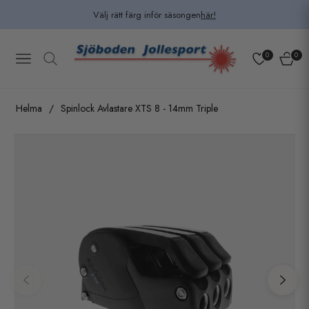
Välj rätt färg inför säsongen
här!
0
0
Navigation
Kundv
Helma
/
Spinlock Avlastare XTS 8 - 14mm Triple