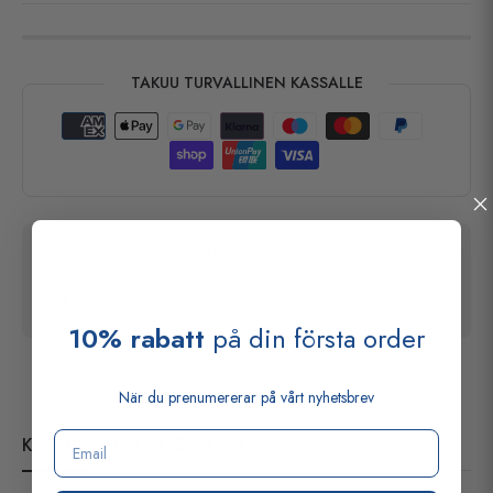
TAKUU TURVALLINEN KASSALLE
Frågor? Prata med Konrad eller någon av våra
produktexperter!
08-765 30 05
10% rabatt
på din första order
När du prenumererar på vårt nyhetsbrev
Email
KUVAUS
FRAKT OCH RETUR