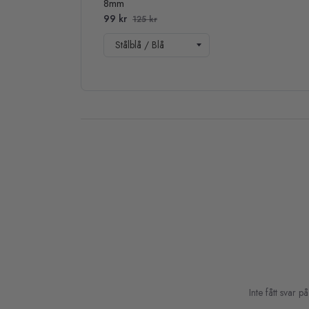
8mm
99 kr
125 kr
Inte fått svar 