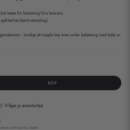
ackel testas för belastning före leverans
spårbarhet (batch-stämpling).
gsmekanism - smidigt att koppla loss även under belastning med hjälp av
KÖP
Fråga ja asiantuntija
k
 varan och hämta i butik.