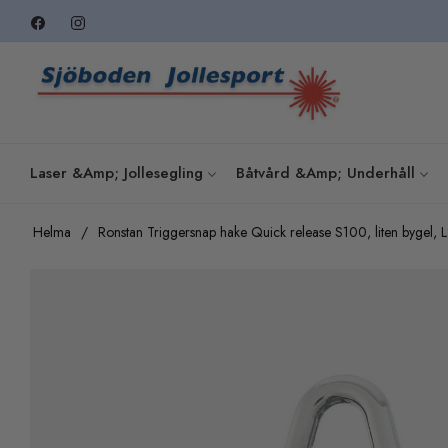
Fb
Ins
Laser &amp; Jollesegling
Båtvård &amp; Underhåll
Helma
/
Ronstan Triggersnap hake Quick release S100, liten bygel