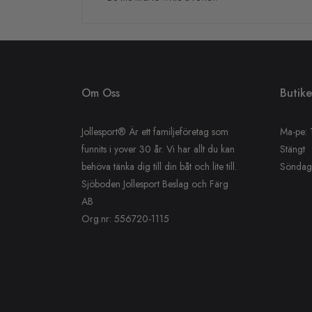
Om Oss
Butik
Jollesport® Är ett familjeföretag som
Ma-pe: 
funnits i yover 30 år. Vi har allt du kan
Stängt
behöva tänka dig till din båt och lite till.
Söndag:
Sjöboden Jollesport Beslag och Färg
AB
Org.nr: 556720-1115