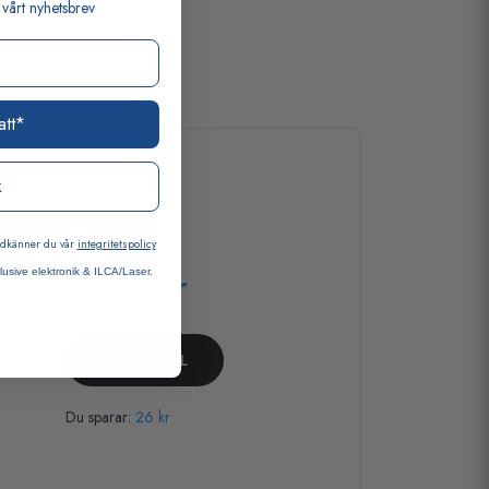
vårt nyhetsbrev
att*
k
Hinta:
godkänner du vår
integritetspolicy
99 kr
lusive elektronik & ILCA/Laser.
125 kr
OSTA TILL
Du sparar:
26 kr