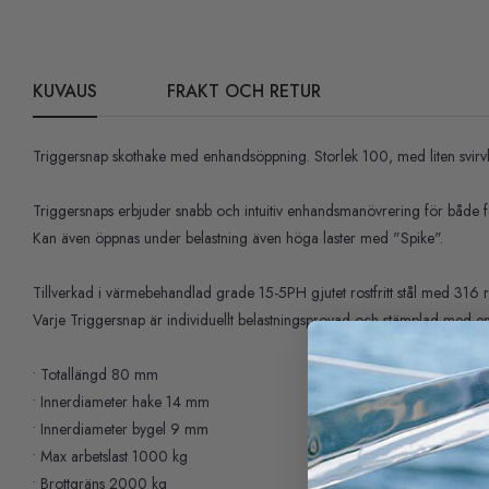
KUVAUS
FRAKT OCH RETUR
Triggersnap skothake med enhandsöppning. Storlek 100, med liten svirv
Triggersnaps erbjuder snabb och intuitiv enhandsmanövrering för både fa
Kan även öppnas under belastning även höga laster med "Spike".
Tillverkad i värmebehandlad grade 15-5PH gjutet rostfritt stål med 316 rostf
Varje Triggersnap är individuellt belastningsprovad och stämplad med e
• Totallängd 80 mm
• Innerdiameter hake 14 mm
• Innerdiameter bygel 9 mm
• Max arbetslast 1000 kg
• Brottgräns 2000 kg