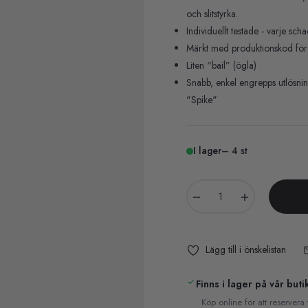
och slitstyrka.
Individuellt testade - varje sch
Märkt med produktionskod för 
Liten “bail” (ögla)
Snabb, enkel engrepps utlösnin
"Spike"
I lager
– 4 st
−
+
Lägg till i önskelistan
Finns i lager på vår buti
Köp online för att reservera