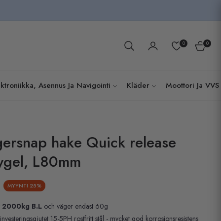
0
0
Kundva
ktroniikka, Asennus Ja Navigointi
Kläder
Moottori Ja VVS
gersnap hake Quick release
bygel, L80mm
MYYNTI
25%
t
2000kg B.L
och väger endast 60g
nvesteringsgjutet 15-5PH rostfritt stål - mycket god korrosionsresistens