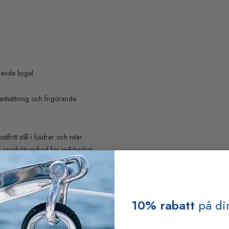
lande bygel.
stsättning och frigörande.
ritt stål i fjädrar och nitar.
n produktionskod för spårbarhet.
10% rabatt
på din