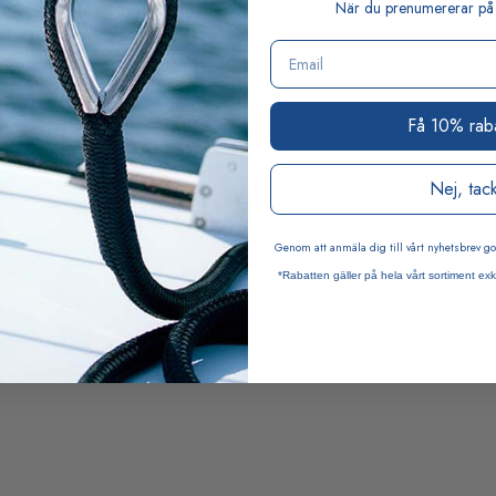
När du prenumererar på 
Email
Få 10% rab
Nej, tac
Genom att anmäla dig till vårt nyhetsbrev 
*Rabatten gäller på hela vårt sortiment exk