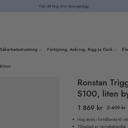
Välj rätt färg inför säsongen
här!
Säkerhetsutrustning
Förtöjning, Ankring, Rigg Ja Däck
Ele
, L80mm
Ronstan Trig
S100, liten 
1 869 kr
2 499 kr
Pris
Hög styrka i förhållande till vik
Tillverkad av värmebehandlat, i