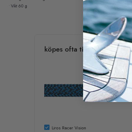
• Vikt 60 g
köpes ofta tillsammans med
Liros Racer Vision