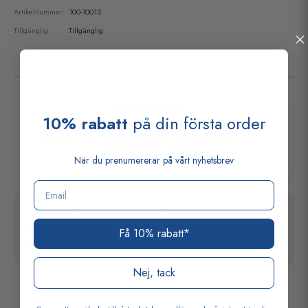
Artikelnummer:
100-10012
Tillgänglig:
Tillgänglig
SÄKER CHECKOUT
10% rabatt
på din första order
När du prenumererar på vårt nyhetsbrev
Email
Frågor? Prata med Konrad eller någon av våra
produktexperter!
Få 10% rabatt*
08-765 30 05
Nej, tack