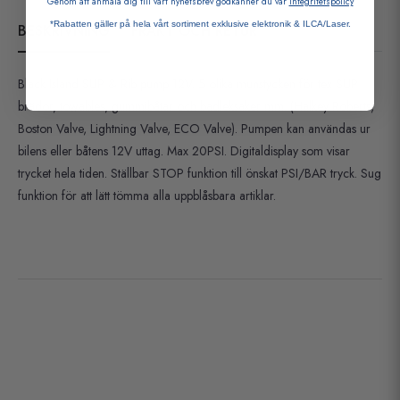
Genom att anmäla dig till vårt nyhetsbrev godkänner du vår
integritetspolicy
*Rabatten gäller på hela vårt sortiment exklusive elektronik & ILCA/Laser.
BESKRIVNING
FRAKT OCH RETUR
Black Island SUP & Rib pump 12V. 5 olika munstycken för tex SUP
brädor, towables, gummibåtar och badleksaker mm. (Halkey Roberts,
Boston Valve, Lightning Valve, ECO Valve). Pumpen kan användas ur
bilens eller båtens 12V uttag. Max 20PSI. Digitaldisplay som visar
trycket hela tiden. Ställbar STOP funktion till önskat PSI/BAR tryck. Sug
funktion för att lätt tömma alla uppblåsbara artiklar.