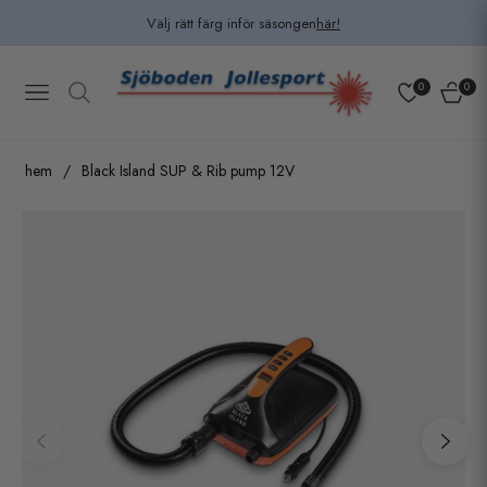
Välj rätt färg inför säsongen
här!
0
0
Navigation
Kundv
hem
/
Black Island SUP & Rib pump 12V