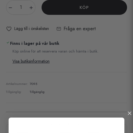
−
+
KÖP
Fråga en expert
Lägg till i önskelistan
Finns i lager på vår butik
Köp online för att reservera varan och hämta i butik.
Visa butiksinformation
Artikelnummer:
7095
Tillgänglig:
Tillgänglig
SÄKER CHECKOUT