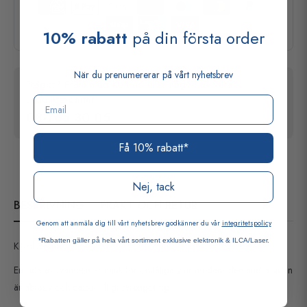
10% rabatt
på din första order
När du prenumererar på vårt nyhetsbrev
Frågor? Prata med Konrad eller någon av våra
produktexperter!
Email
08-765 30 05
Få 10% rabatt*
Nej, tack
BESKRIVNING
FRAKT OCH RETUR
Genom att anmäla dig till vårt nyhetsbrev godkänner du vår
integritetspolicy
*Rabatten gäller på hela vårt sortiment exklusive elektronik & ILCA/Laser.
Kombisvamp.
En sida av svampen är mjuk för ömtåliga ytor medans den andra sidan
är abrasiv och passar till grovrengöring.