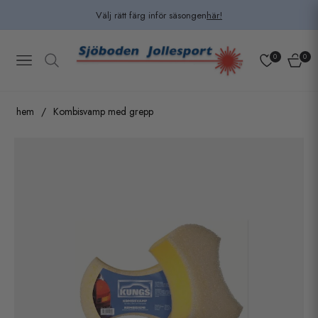
Välj rätt färg inför säsongen
här!
0
0
Navigation
Kundv
hem
/
Kombisvamp med grepp