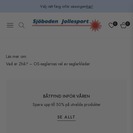
Välj rätt färg inför säsongen
här!
0
0
Navigation
Kundv
Läs mer om:
Vad är Zhik? – OS-seglarnas val av seglarkläder.
BÅTFYND INFÖR VÅREN
Spara upp till 50% på utvalda produkter
SE ALLT