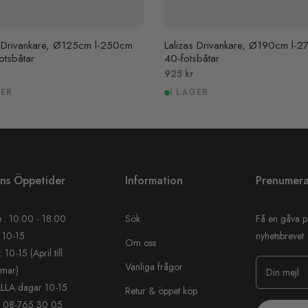
s Drivankare, Ø125cm l-250cm
Lalizas Drivankare, Ø190cm l-27
fotsbåtar
40-fotsbåtar
Pris
925 kr
GER
I LAGER
ens Öppetider
Information
Prenumera
 : 10.00 - 18.00
Sök
Få en gåva p
 10-15
nyhetsbrevet
Om oss
10-15 (April till
Vanliga frågor
mar)
Din mejl
ALLA dagar 10-15
Retur & öppet köp
: 08-765 30 05