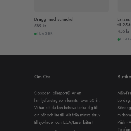
Dragg med schackel
Laliza
till 25-
Pris
589 kr
Pris
455 kr
I LAGER
I LA
Om Oss
Butik
Sjöboden Jollesport® Är ett
Mån-Fre
familjeföretag som funnits i över 30 år.
Lördag:
Vi har allt du kan behöva tänka dig till
Söndag: 
din båt och lite till. Allt från minsta skruv
midsom
till sjökläder och ILCA/Laser båtar!
Påsk - 
Telefon