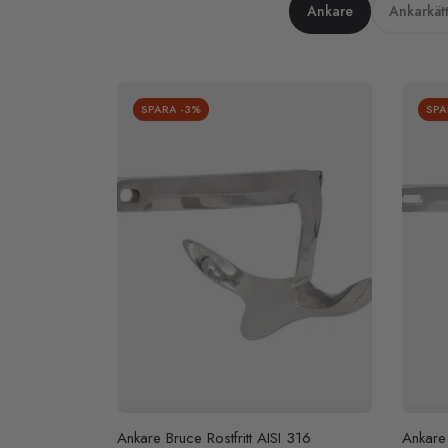
Ankare
Ankarkät
SPARA
-3%
SP
Ankare Bruce Rostfritt AISI 316
Ankare