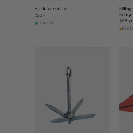
Hjul till ankarrulle
Kätting
kätting
Pris
323 kr
Pris
269 k
I LAGER
BEST