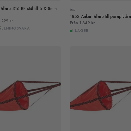
hållare 316 RF-stål till 6 & 8mm
1852
1852 Ankarhållare till paraplydr
Kampanj
r
299 kr
Från 1 349 kr
pris
ÄLLNINGSVARA
I LAGER