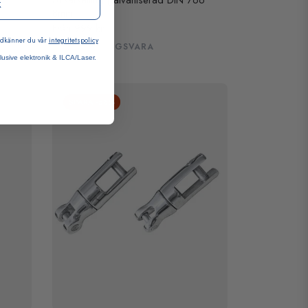
Ankarkätting galvaniserad DIN 766
k
8mm
Från 999 kr
godkänner du vår
integritetspolicy
BESTÄLLNINGSVARA
lusive elektronik & ILCA/Laser.
SPARA
-56%