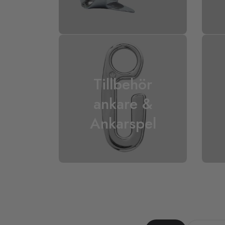
Tillbehör
ankare &
Ankarspel