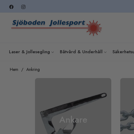
Fb
Ins
Laser & Jollesegling
Båtvård & Underhåll
Säkerhetsu
Hem
/
Ankring
Ankare