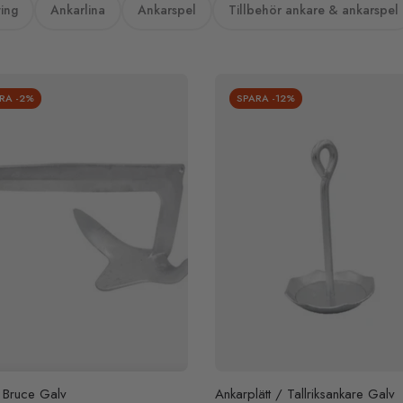
ting
Ankarlina
Ankarspel
Tillbehör ankare & ankarspel
ARA
-2%
SPARA
-12%
 Bruce Galv
Ankarplätt / Tallriksankare Galv