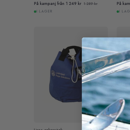
På kampanj från 1 249 kr
På kam
1 289 kr
I LAGER
I LA