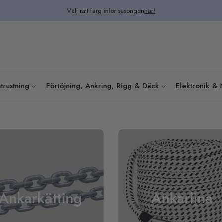
Välj rätt färg inför säsongen
här!
trustning
Förtöjning, Ankring, Rigg & Däck
Elektronik & 
Ankarkätting
Ankarlina