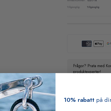
Artikelnummer:
1051714
Tillgänglig:
Tillgänglig
Frågor? Prata med Kon
produktexperter!
10% rabatt
på din