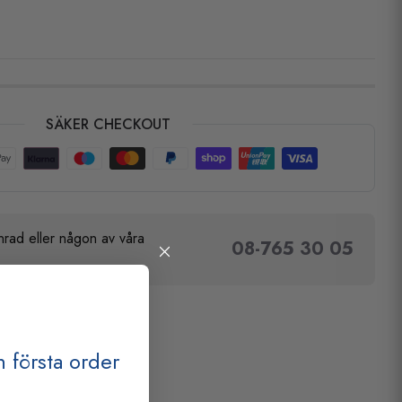
SÄKER CHECKOUT
rad eller någon av våra
08-765 30 05
 första order