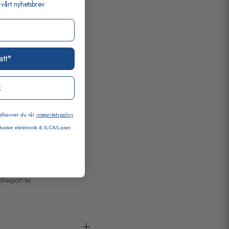
vårt nyhetsbrev
att*
k
godkänner du vår
integritetspolicy
lusive elektronik & ILCA/Laser.
ollesport.se