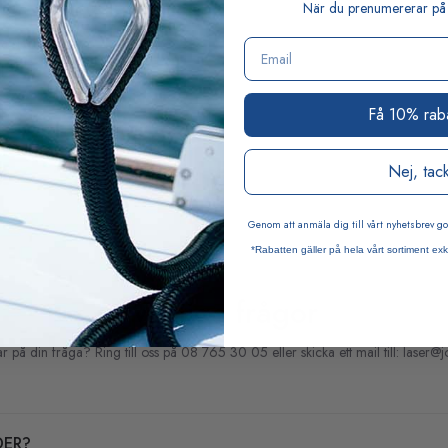
När du prenumererar på 
a storlekar.
Email
Få 10% rab
Nej, tac
Genom att anmäla dig till vårt nyhetsbrev 
*Rabatten gäller på hela vårt sortiment exk
Vanliga frågor
var på din fråga? Ring till oss på 08 765 30 05 eller skicka ett mail till: laser@j
DER?