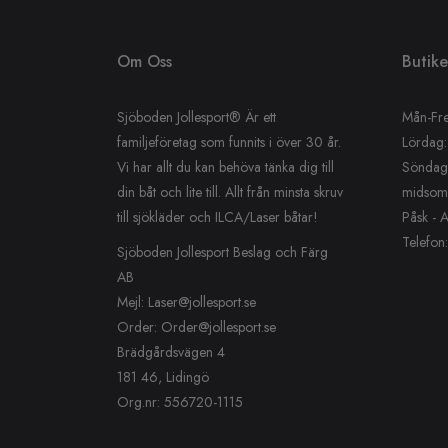
Om Oss
Butik
Sjöboden Jollesport® Är ett
Mån-Fre
familjeföretag som funnits i över 30 år.
Lördag:
Vi har allt du kan behöva tänka dig till
Söndag: 
din båt och lite till. Allt från minsta skruv
midsom
till sjökläder och ILCA/Laser båtar!
Påsk - 
Telefon
Sjöboden Jollesport Beslag och Färg
AB
Mejl: Laser@jollesport.se
Order: Order@jollesport.se
Brädgårdsvägen 4
181 46, Lidingö
Org.nr: 556720-1115