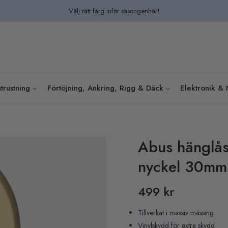
Välj rätt färg inför säsongen
här!
trustning
Förtöjning, Ankring, Rigg & Däck
Elektronik & 
Abus hänglås
nyckel 30mm
499 kr
Pris
Tillverkat i massiv mässing
Vinylskydd för extra skydd