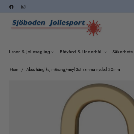
Fb
Ins
Laser & Jollesegling
Båtvård & Underhåll
Säkerhetsu
Hem
/
Abus hänglås, mässing/vinyl 3st. samma nyckel 30mm