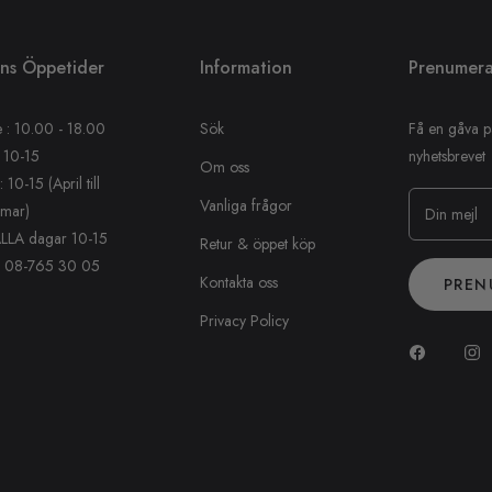
ens Öppetider
Information
Prenumera
 : 10.00 - 18.00
Sök
Få en gåva p
 10-15
nyhetsbrevet
Om oss
10-15 (April till
Vanliga frågor
mar)
Din mejl
ALLA dagar 10-15
Retur & öppet köp
: 08-765 30 05
Kontakta oss
PREN
Privacy Policy