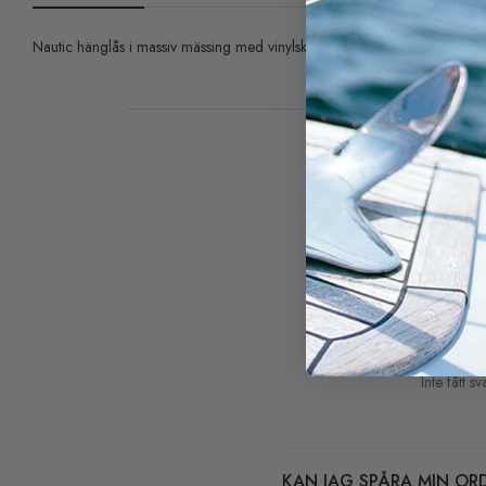
Nautic hänglås i massiv mässing med vinylskydd. 100% rostfri. Finns i fler
Inte fått s
KAN JAG SPÅRA MIN OR