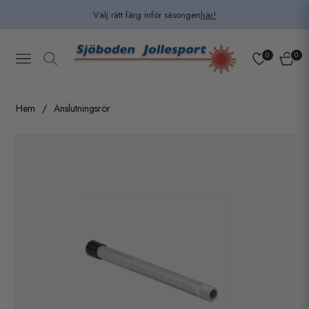
Välj rätt färg inför säsongen
här!
0
0
Navigation
Kundv
Hem
/
Anslutningsrör