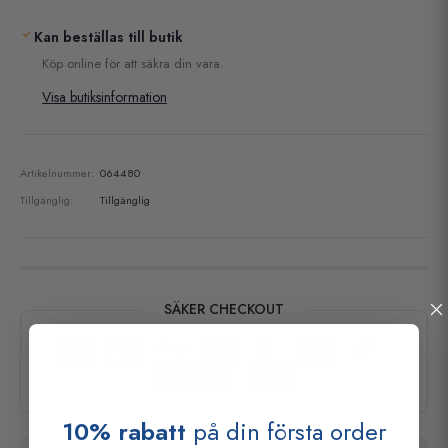
Kan beställas till butik
Köp online för att säkra din vara.
Visa butiksinformation
Artikelnummer:
064480
Tillgänglig:
Tillgänglig
SÄKER CHECKOUT
10% rabatt
på din första order