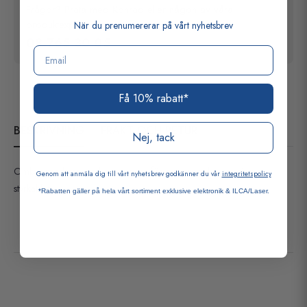
Frågor? Prata med Konrad eller någon av våra
produktexperter!
När du prenumererar på vårt nyhetsbrev
08-765 30 05
Email
Få 10% rabatt*
BESKRIVNING
FRAKT OCH RETUR
Nej, tack
Ombyggnadsrör med grova rillor för akterspegelsmontering av
Genom att anmäla dig till vårt nyhetsbrev godkänner du vår
integritetspolicy
styrkablar.
*Rabatten gäller på hela vårt sortiment exklusive elektronik & ILCA/Laser.