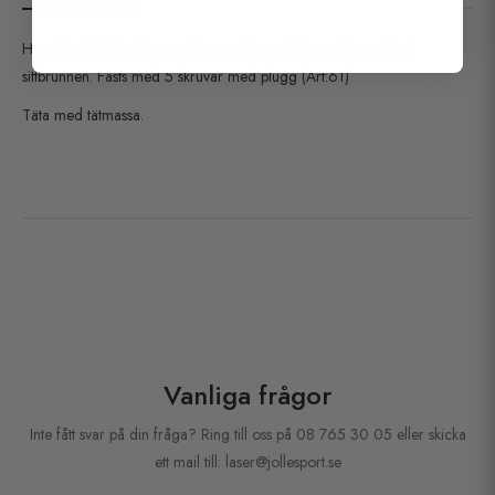
Handlist till ILCA / Laser sittbrunn. Sitter två lister på var sida i
sittbrunnen. Fästs med 5 skruvar med plugg (Art:61)
Täta med tätmassa.
Vanliga frågor
Inte fått svar på din fråga? Ring till oss på 08 765 30 05 eller skicka
ett mail till: laser@jollesport.se