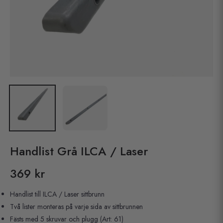
Handlist Grå ILCA / Laser
369 kr
Pris
Handlist till ILCA / Laser sittbrunn
Två lister monteras på varje sida av sittbrunnen
Fästs med 5 skruvar och plugg (Art: 61)