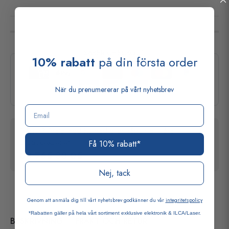
SÄKER CHECKOUT
10% rabatt
på din första order
När du prenumererar på vårt nyhetsbrev
Email
Frågor? Prata med Konrad eller någon av våra
produktexperter!
Få 10% rabatt*
08-765 30 05
Nej, tack
Genom att anmäla dig till vårt nyhetsbrev godkänner du vår
integritetspolicy
*Rabatten gäller på hela vårt sortiment exklusive elektronik & ILCA/Laser.
BESKRIVNING
FRAKT OCH RETUR