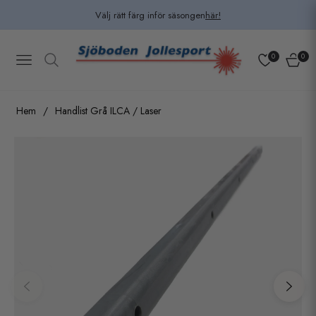
Välj rätt färg inför säsongen
här!
0
0
Navigation
Kundv
Hem
/
Handlist Grå ILCA / Laser