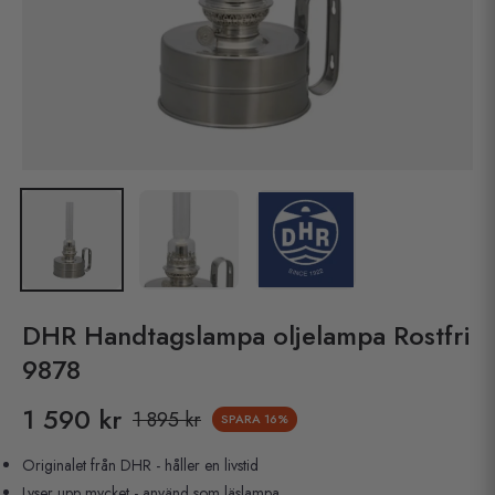
DHR Handtagslampa oljelampa Rostfri
9878
1 590 kr
1 895 kr
SPARA
16%
Pris
Originalet från DHR - håller en livstid
Lyser upp mycket - använd som läslampa