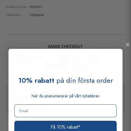
Artikelnummer:
1820281
Tillgänglig:
Tillgänglig
SÄKER CHECKOUT
10% rabatt
på din första order
Frågor? Prata med Konrad eller någon av våra
När du prenumererar på vårt nyhetsbrev
produktexperter!
08-765 30 05
Email
Få 10% rabatt*